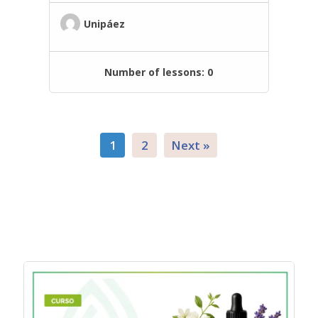
Unipáez
Number of lessons:
0
1
2
Next »